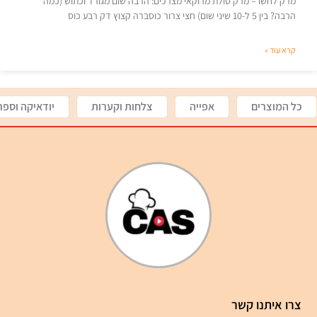
מרק לחשו – מרק סולת מרוקאי מצרכים: הרבה שום מגורד וכתוש (כמה
הרבה? בין 5 ל-10 שיני שום) חצי צרור כוסברה קצוץ דק רבע כוס
קרא עוד »
כל המוצרים
אפייה
צלחות וקערות
יודאיקה וספר
צרו איתנו קשר