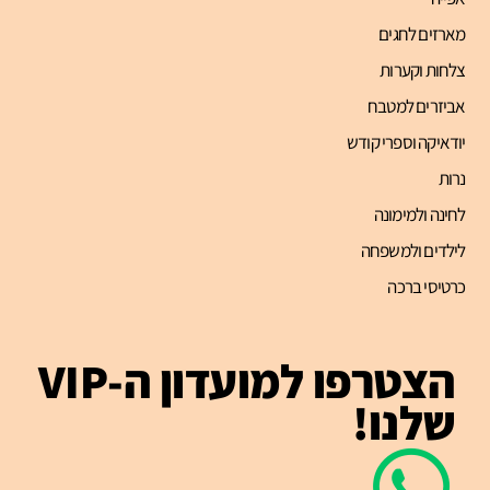
מארזים לחגים
צלחות וקערות
אביזרים למטבח
יודאיקה וספרי קודש
נרות
לחינה ולמימונה
לילדים ולמשפחה
כרטיסי ברכה
הצטרפו למועדון ה-VIP
שלנו!