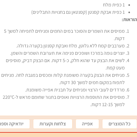
1 כפית מלח
1 כפית אבקת קסנטן (קסנטאן גם בחנויות התבלינים)
הוראות:
ממיסים את השמרים והסוכר במים החמים ומניחים לתפיחה למשך 5
דקות.
מערבבים קמח ללא גלוטן, מלח ואבקת קסנטן בקערה גדולה.
יוצרים גומה במרכז ושופכים פנימה את תערובת השמרים והשמן.
לשים את הבצק עד שהוא חלק, כ-5 דקות. אם הבצק דביק, מוסיפים
מעט קמח.
מניחים את הבצק בקערה משומנת קלות ומכסים במגבת לחה. מניחים
לתפוח במקום חמים למשך 30 דקות.
מרדדים לעובי הרצוי ומניחים על תבנית אפייה משומנת.
מוסיפים את התוספות הרצויות ואופים בתנור שחומם מראש ל-220°C
למשך 12-15 דקות.
כל המוצרים
אפייה
צלחות וקערות
יודאיקה וספר