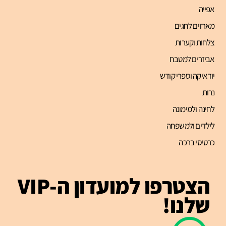
אפייה
מארזים לחגים
צלחות וקערות
אביזרים למטבח
יודאיקה וספרי קודש
נרות
לחינה ולמימונה
לילדים ולמשפחה
כרטיסי ברכה
הצטרפו למועדון ה-VIP
שלנו!