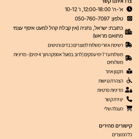
צרו איתנו קשר
א'-ה' 12:00-18:00, ו' 10-12
טלפון: 050-760-7097
כתובת: ישראל, נתניה (אין קבלת קהל למעט איסף עצמי
מתואם מראש)
רשימת אזורי משלוח למוצרים כבדים ורגישים
משלוח עד 7 ימי עסקים (לרוב בפועל אספקה תוך 4 ימים) - מדיניות
משלוחים
תקנון אתר
הצהרת נגישות
מדיניות פרטיות
יצירת קשר
העגלה שלי
קישורים מהירים
כל המוצרים