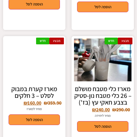
הוספה לסל
הוספה לסל
מבצע
חדש
מבצע
חדש
מארז כלי מטבח מושלם
מארז קערת במבוק
– 26 כלי מטבח נון-סטיק
לסלט – 3 חלקים
בצבע חאקי עץ (בז')
₪
160.00
₪
359.90
₪
240.00
₪
290.00
מחיר למארז
מחיר ליחידה
הוספה לסל
הוספה לסל