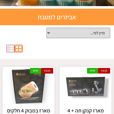
תבניות
אביזרים למטבח
אפייה
סיליקון
לחצו כאן
מבצע
חדש
מבצע
חדש
מארז קנקן תה + 4
מארז במבוק 4 חלקים