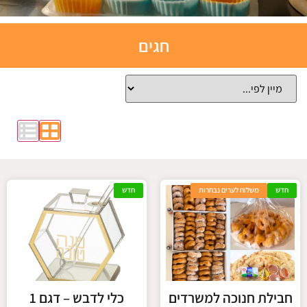
תבניות
חגים
אפייה
סיליקון
לחצו כאן
חדש
משלוח לערים נבחרות
חדש
חבילת חנוכה למשרדים
כלי לדבש – דגם 1