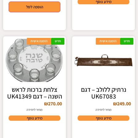
מידע נוסף
הוספה לסל
חדש
הזמנה אישית
חדש
הזמנה אישית
נרתיק ללולב – דגם
צלחת ברכות לראש
UK67083
השנה – דגם UK41349
₪
270.00
₪
249.00
מחיר ליחידה
מחיר ליחידה
מידע נוסף
מידע נוסף