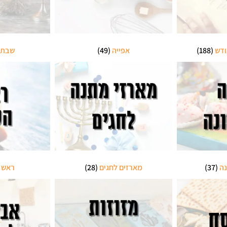
ודש
(188)
אפייה
(49)
שבת 
נה
(37)
מארזים לחגים
(28)
ראש 