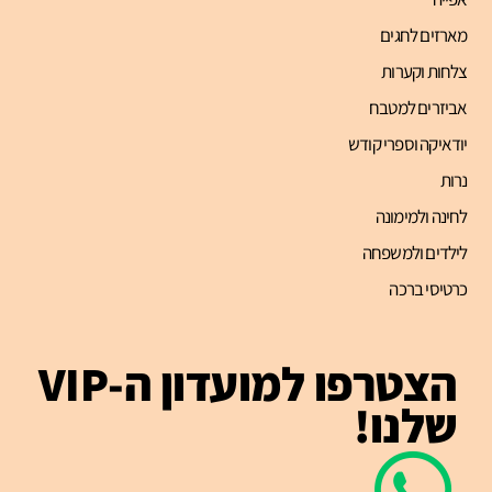
מארזים לחגים
צלחות וקערות
אביזרים למטבח
יודאיקה וספרי קודש
נרות
לחינה ולמימונה
לילדים ולמשפחה
כרטיסי ברכה
הצטרפו למועדון ה-VIP
שלנו!