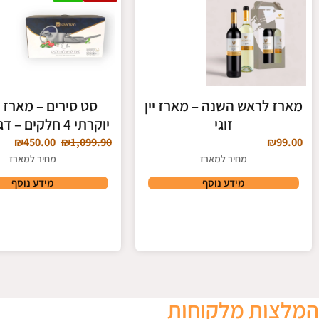
מארז לראש השנה – מארז יין
סט סירים – מארז 
זוגי
יוקרתי 4 חלקים – דגם olive
₪
450.00
₪
1,099.90
₪
99.00
מחיר למארז
מחיר למארז
מידע נוסף
מידע נוסף
המלצות מלקוחות