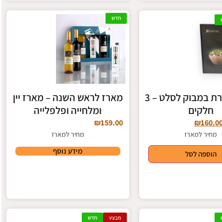
חדש
מארז קערת במבוק לסלט – 3
מארז לראש השנה – מארז יין
חלקים
ומלחייה ופלפלייה
₪
159.00
₪
160.0
מחיר למארז
מחיר למארז
מידע נוסף
הוספה לסל
מבצע
חדש