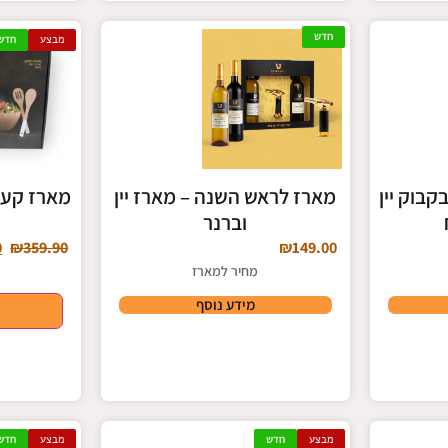
חדש
מבצע
חדש
בוק יין
מארז לראש השנה – מארז יין
וברנר
0
₪
359.90
₪
149.00
מחיר למארז
מידע נוסף
מבצע
חדש
מבצע
חדש