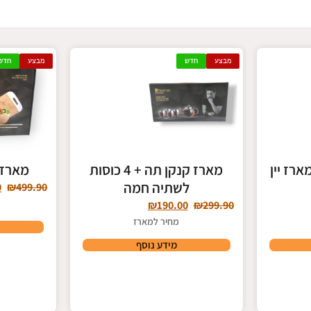
מבצע
חדש
מבצע
חדש
רז יין
מארז קנקן תה + 4 כוסות
מארז במב
לשתיה חמה
0
₪
499.90
₪
190.00
₪
299.90
מחיר למארז
מידע נוסף