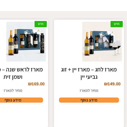
סיליקון
חדש
חדש
לחצו כאן
מארז לחג – מארז יין + זוג
מארז לראש שנה – מא
גביעי יין
ושמן זית
₪
169.00
₪
149.00
מחיר למארז
מחיר למארז
מידע נוסף
מידע נוסף