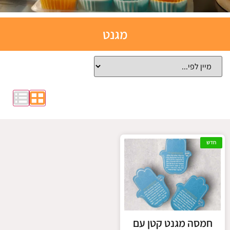
תבניות
מגנט
אפייה
סיליקון
לחצו כאן
חדש
חמסה מגנט קטן עם