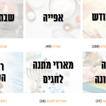
ודש
(188)
אפייה
(49)
שבת 
נה
(37)
מארזים לחגים
(28)
ראש 