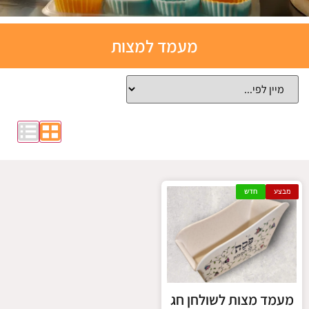
תבניות
מעמד למצות
אפייה
סיליקון
לחצו כאן
מבצע
חדש
מעמד מצות לשולחן חג