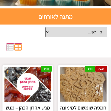
תבניות
מתנה לאורחים
אפייה
סיליקון
לחצו כאן
מבצע
חדש
חדש
חמסה שומשום למימונה
מגש אהרון הכהן – מגש