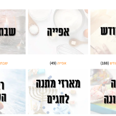
ודש
(188)
אפייה
(49)
שבת 