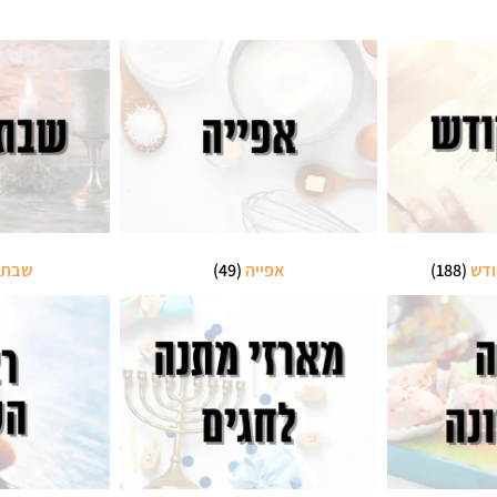
ודש
(188)
אפייה
(49)
שבת 