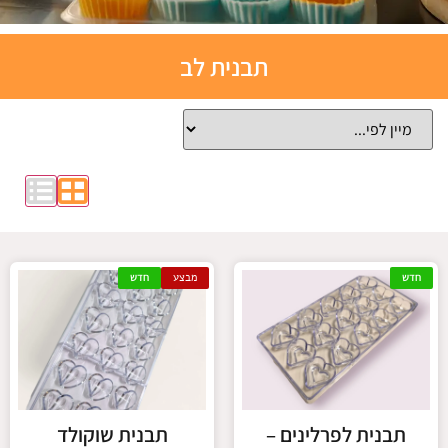
תבניות
תבנית לב
אפייה
סיליקון
לחצו כאן
חדש
מבצע
חדש
תבנית לפרלינים –
תבנית שוקולד