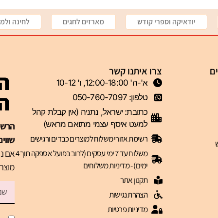
יודאיקה וספרי קודש
מארזים לחגים
לחינה ולמי
ים
צרו איתנו קשר
הצ
א'-ה' 12:00-18:00, ו' 10-12
ה-VIP 
טלפון: 050-760-7097
כתובת: ישראל, נתניה (אין קבלת קהל
למעט איסף עצמי מתואם מראש)
רשימת אזורי משלוח למוצרים כבדים ורגישים
שווים
אם נר
משלוח עד 7 ימי עסקים (לרוב בפועל אספקה תוך 4
ימים) - מדיניות משלוחים
מוצרי
תקנון אתר
הצהרת נגישות
מדיניות פרטיות