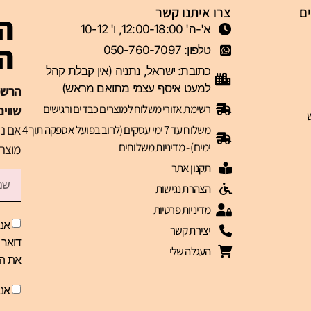
ים
צרו איתנו קשר
הצ
א'-ה' 12:00-18:00, ו' 10-12
ה-VIP 
טלפון: 050-760-7097
כתובת: ישראל, נתניה (אין קבלת קהל
למעט איסף עצמי מתואם מראש)
רשימת אזורי משלוח למוצרים כבדים ורגישים
שווים
אם נר
משלוח עד 7 ימי עסקים (לרוב בפועל אספקה תוך 4
ימים) - מדיניות משלוחים
מוצרי
תקנון אתר
הצהרת נגישות
מדיניות פרטיות
אני
יצירת קשר
העגלה שלי
את הז
אנ