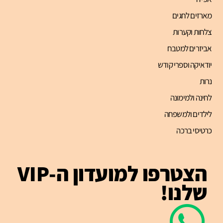
מארזים לחגים
צלחות וקערות
אביזרים למטבח
יודאיקה וספרי קודש
נרות
לחינה ולמימונה
לילדים ולמשפחה
כרטיסי ברכה
הצטרפו למועדון ה-VIP
שלנו!