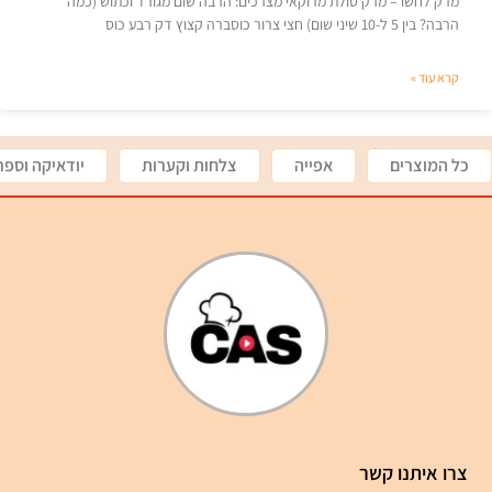
מרק לחשו – מרק סולת מרוקאי מצרכים: הרבה שום מגורד וכתוש (כמה
הרבה? בין 5 ל-10 שיני שום) חצי צרור כוסברה קצוץ דק רבע כוס
קרא עוד »
כל המוצרים
אפייה
צלחות וקערות
יודאיקה וספר
צרו איתנו קשר