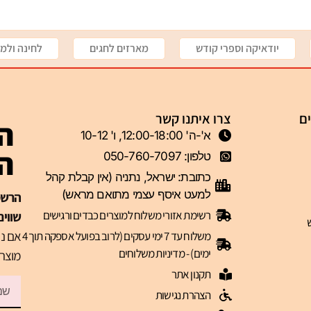
יודאיקה וספרי קודש
מארזים לחגים
לחינה ולמי
ים
צרו איתנו קשר
הצ
א'-ה' 12:00-18:00, ו' 10-12
ה-VIP 
טלפון: 050-760-7097
כתובת: ישראל, נתניה (אין קבלת קהל
למעט איסף עצמי מתואם מראש)
רשימת אזורי משלוח למוצרים כבדים ורגישים
שווים
אם נר
משלוח עד 7 ימי עסקים (לרוב בפועל אספקה תוך 4
ימים) - מדיניות משלוחים
מוצרי
תקנון אתר
הצהרת נגישות