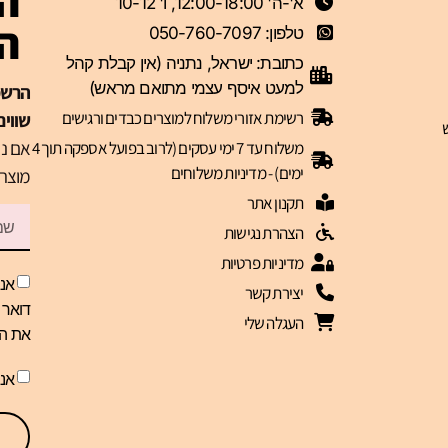
הצ
א'-ה' 12:00-18:00, ו' 10-12
ה-VIP 
טלפון: 050-760-7097
כתובת: ישראל, נתניה (אין קבלת קהל
למעט איסף עצמי מתואם מראש)
רשימת אזורי משלוח למוצרים כבדים ורגישים
שווים
אם נר
משלוח עד 7 ימי עסקים (לרוב בפועל אספקה תוך 4
ימים) - מדיניות משלוחים
מוצרי
תקנון אתר
הצהרת נגישות
מדיניות פרטיות
אני
יצירת קשר
העגלה שלי
את הז
אנ