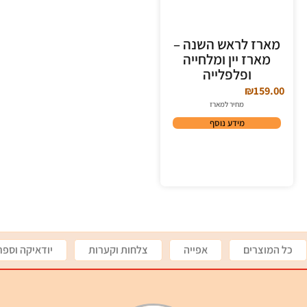
מארז לראש השנה –
מארז יין ומלחייה
ופלפלייה
₪
159.00
מחיר למארז
מידע נוסף
כל המוצרים
אפייה
צלחות וקערות
יודאיקה וספר