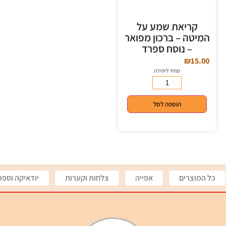
קריאת שמע על
המיטה – ברכון מפואר
– נוסח ספרד
₪
15.00
מחיר ליחידה
הוספה לסל
כל המוצרים
אפייה
צלחות וקערות
יודאיקה וספר