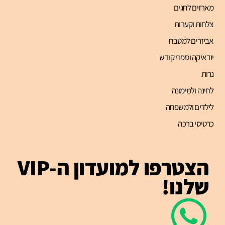
מארזים לחגים
צלחות וקערות
אביזרים למטבח
יודאיקה וספרי קודש
נרות
לחינה ולמימונה
לילדים ולמשפחה
כרטיסי ברכה
הצטרפו למועדון ה-VIP
שלנו!