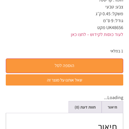
צבע:
טבעי
משקל:
0.45 ק״ג
גודל:
9 ס״מ
UK48656 מקט
לעוד כוסות לקידוש – לחצו כאן
1 במלאי
הוספה לסל
שאל אותנו על מוצר זה
Loading...
תיאור
חוות דעת (0)
תיאור