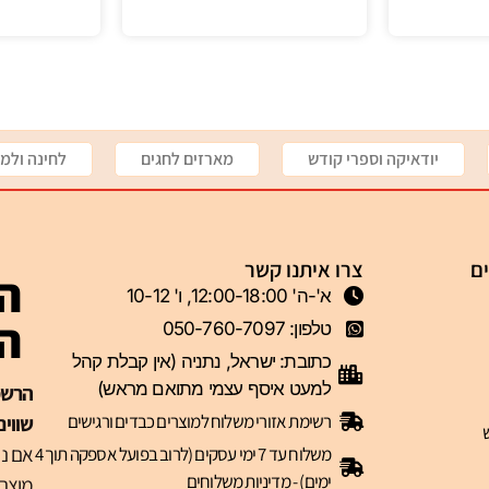
יודאיקה וספרי קודש
מארזים לחגים
לחינה ולמי
ים
צרו איתנו קשר
הצ
א'-ה' 12:00-18:00, ו' 10-12
ה-VIP 
טלפון: 050-760-7097
כתובת: ישראל, נתניה (אין קבלת קהל
למעט איסף עצמי מתואם מראש)
רשימת אזורי משלוח למוצרים כבדים ורגישים
שווים
אם נר
משלוח עד 7 ימי עסקים (לרוב בפועל אספקה תוך 4
ימים) - מדיניות משלוחים
מוצרי