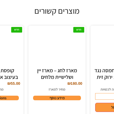
מוצרים קשורים
חדש
חדש
חמסה נגד
מארז לחג – מארז יין
קופסת א
ירוק זית
ושלישיית מלחים
בעיצוב אי
₪
55.00
₪
180.00
ה לכמויות
מחיר למארז
מחי
מידע נוסף
ions
ל