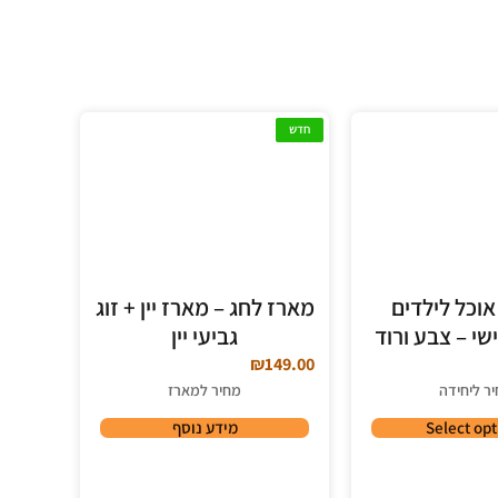
חדש
וכל לילדים
מארז לחג – מארז יין + זוג
שי – צבע ורוד
גביעי יין
₪
149.00
ר ליחידה
מחיר למארז
Select opt
מידע נוסף