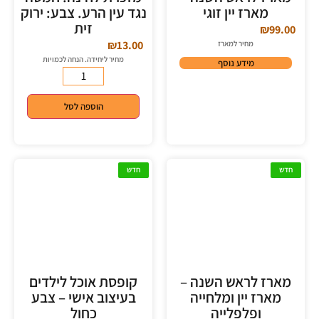
מארז יין זוגי
נגד עין הרע. צבע: ירוק
זית
₪
99.00
₪
13.00
מחיר למארז
מחיר ליחידה. הנחה לכמויות
מידע נוסף
הוספה לסל
חדש
חדש
מארז לראש השנה –
קופסת אוכל לילדים
מארז יין ומלחייה
בעיצוב אישי – צבע
ופלפלייה
כחול