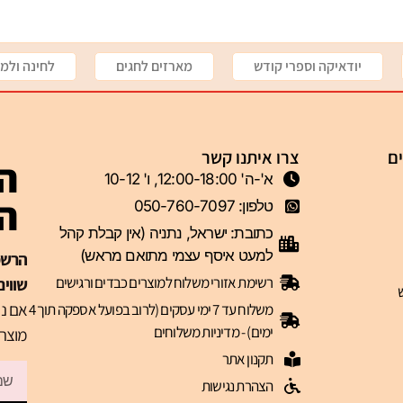
יודאיקה וספרי קודש
מארזים לחגים
לחינה ולמי
ים
צרו איתנו קשר
הצ
א'-ה' 12:00-18:00, ו' 10-12
ה-VIP 
טלפון: 050-760-7097
כתובת: ישראל, נתניה (אין קבלת קהל
למעט איסף עצמי מתואם מראש)
רשימת אזורי משלוח למוצרים כבדים ורגישים
שווים
אם נר
משלוח עד 7 ימי עסקים (לרוב בפועל אספקה תוך 4
ימים) - מדיניות משלוחים
מוצרי
תקנון אתר
הצהרת נגישות