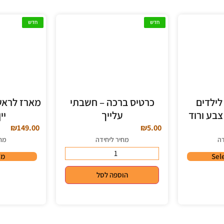
חדש
חדש
לילדים
כרטיס ברכה – חשבתי
מארז לראש
צבע ורוד
עלייך
יי
₪
149.00
₪
5.00
דה
מחיר ליחידה
מח
Sel
מי
הוספה לסל