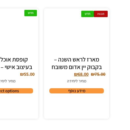
חדש
מבצע
חדש
מארז לראש השנה –
קופסת אוכל 
בקבוק יין אדום משובח
בעיצוב אישי – 
₪
55.00
₪
68.00
₪
75.00
מחיר ליחידה
מחיר ליחי
מידע נוסף
ect options