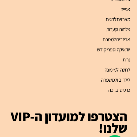
אפייה
מארזים לחגים
צלחות וקערות
אביזרים למטבח
יודאיקה וספרי קודש
נרות
לחינה ולמימונה
לילדים ולמשפחה
כרטיסי ברכה
הצטרפו למועדון ה-VIP
שלנו!