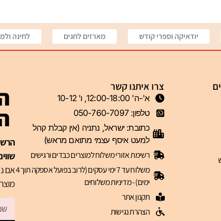
יודאיקה וספרי קודש
מארזים לחגים
לחינה ולמי
ים
צרו איתנו קשר
הצ
א'-ה' 12:00-18:00, ו' 10-12
ה-VIP 
טלפון: 050-760-7097
כתובת: ישראל, נתניה (אין קבלת קהל
למעט איסף עצמי מתואם מראש)
רשימת אזורי משלוח למוצרים כבדים ורגישים
שווים
אם נר
משלוח עד 7 ימי עסקים (לרוב בפועל אספקה תוך 4
ימים) - מדיניות משלוחים
מוצרי
תקנון אתר
הצהרת נגישות