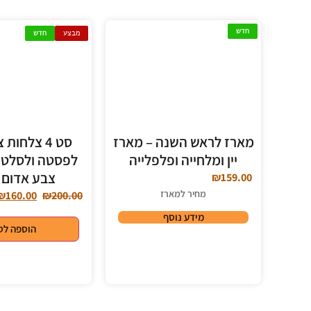
חדש
מבצע
חדש
מארז לראש השנה – מארז
סט 4 צלחות
יין ומלחייה ופלפלייה
לפסטה ולסלט 
צבע אדום 
₪
159.00
מחיר למארז
₪
160.00
₪
200.00
מידע נוסף
הוספה לס