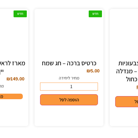
חדש
חדש
 צבעוניות
כרטיס ברכה – חג שמח
מארז לראש
– מנדלה
יי
₪
5.00
כחול
מחיר ליחידה
₪
149.00
מח
מי
הוספה לסל
ל