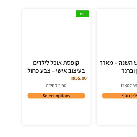
חדש
 השנה – מארז
קופסת אוכל לילדים
ן וברנר
בעיצוב אישי – צבע כחול
₪
55.00
יר למארז
מחיר ליחידה
דע נוסף
Select options