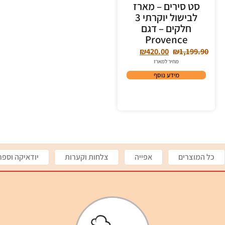
סט סירים – מארז
לבישול יוקרתי 3
חלקים – דגם
Provence
₪
420.00
₪
1,199.90
מחיר למארז
מידע נוסף
כל המוצרים
אפייה
צלחות וקערות
יודאיקה וספר