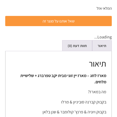
המלאי אזל
שאל אותנו על מוצר זה
Loading...
תיאור
חוות דעת (0)
תיאור
מארז לחג – מארז יין זוגי מבית יקב טפרברג + שלישיית
מלחים.
מה במארז?
בקבוק קברנה סוביניון & מרלו
בקבוק ויוניה & פרנץ' קולומבר & שנן בלאן