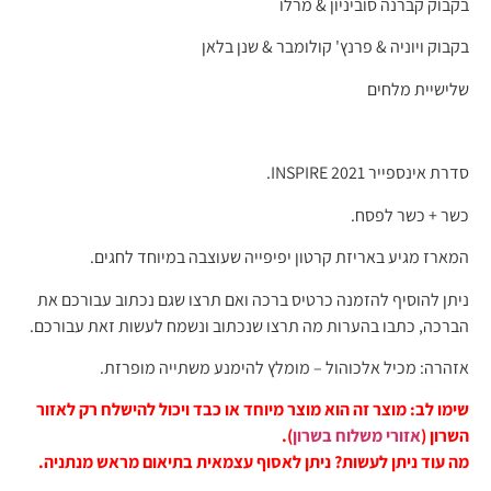
בקבוק קברנה סוביניון & מרלו
בקבוק ויוניה & פרנץ' קולומבר & שנן בלאן
שלישיית מלחים
סדרת אינספייר 2021 INSPIRE.
כשר + כשר לפסח.
המארז מגיע באריזת קרטון יפיפייה שעוצבה במיוחד לחגים.
ניתן להוסיף להזמנה כרטיס ברכה ואם תרצו שגם נכתוב עבורכם את
הברכה, כתבו בהערות מה תרצו שנכתוב ונשמח לעשות זאת עבורכם.
אזהרה: מכיל אלכוהול – מומלץ להימנע משתייה מופרזת.
שימו לב: מוצר זה הוא מוצר מיוחד או כבד ויכול להישלח רק לאזור
השרון (
אזורי משלוח בשרון
).
מה עוד ניתן לעשות? ניתן לאסוף עצמאית בתיאום מראש מנתניה.