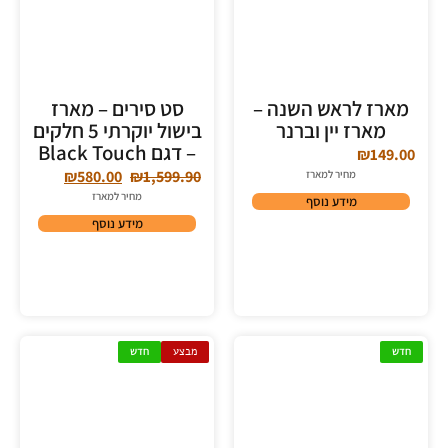
מארז לראש השנה –
סט סירים – מארז
מארז יין וברנר
בישול יוקרתי 5 חלקים
– דגם Black Touch
₪
149.00
₪
580.00
₪
1,599.90
מחיר למארז
מחיר למארז
מידע נוסף
מידע נוסף
חדש
מבצע
חדש