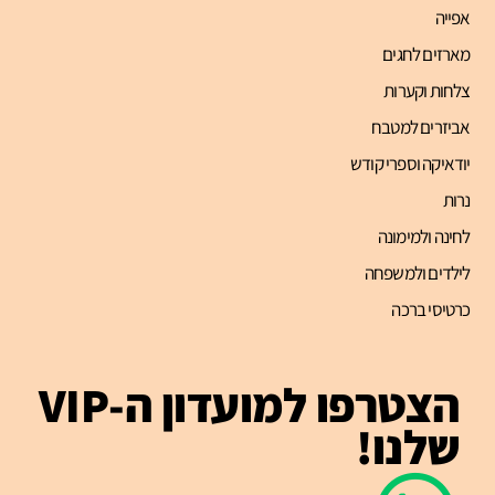
אפייה
מארזים לחגים
צלחות וקערות
אביזרים למטבח
יודאיקה וספרי קודש
נרות
לחינה ולמימונה
לילדים ולמשפחה
כרטיסי ברכה
הצטרפו למועדון ה-VIP
שלנו!