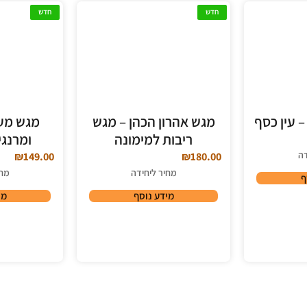
חדש
חדש
 עין כסף
מגש אהרון הכהן – מגש
מגש מעו
ריבות למימונה
ומרנגי
דה
₪
149.00
₪
180.00
מחיר ליחידה
מחי
ף
מידע נוסף
מי