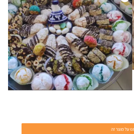
מימונה.
את כל העוגיות למימונה ולחינה ייספקו חברת שישיבאסקט. העוגיות בשישיבאסקט shishibasket נאפים בעבודת יד
ו על מוצר זה