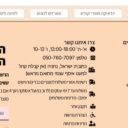
יודאיקה וספרי קודש
מארזים לחגים
לחינה ולמי
ים
צרו איתנו קשר
הצ
א'-ה' 12:00-18:00, ו' 10-12
ה-VIP 
טלפון: 050-760-7097
כתובת: ישראל, נתניה (אין קבלת קהל
למעט איסף עצמי מתואם מראש)
רשימת אזורי משלוח למוצרים כבדים ורגישים
שווים
אם נר
משלוח עד 7 ימי עסקים (לרוב בפועל אספקה תוך 4
ימים) - מדיניות משלוחים
מוצרי
תקנון אתר
הצהרת נגישות
מדיניות פרטיות