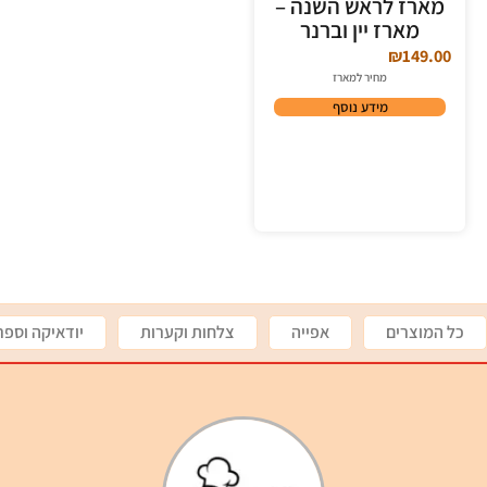
מארז לראש השנה –
מארז יין וברנר
₪
149.00
מחיר למארז
מידע נוסף
כל המוצרים
אפייה
צלחות וקערות
יודאיקה וספר