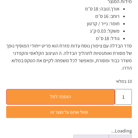
מידות המוצר
אורך\גובה:
18 ס״מ
רוחב:
16 ס״מ
חומר:
נייר / קרטון
משקל:
0.03 ק״ג
גודל:
18 ס״מ
סדר הבדלה עם ציפורן נוסח עדות מזרח הוא פריט ייחודי המוסיף נופך
של מסורת ואותנטיות לתהליך הבדלה. ה העיצוב הקלאסי והקפדני
משדר כבוד ומסורת, ומאפשר לכל משפחה לקיים את הטקס במלוא
הדרו.
10 במלאי
הוספה לסל
שאל אותנו על מוצר זה
Loading...