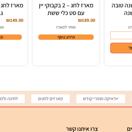
נה טובה
מארז לחג – 2 בקבוקי יין
מארז לחג –
נה
עם סט כלי ששת
גב
₪
149.00
₪
189.00
דה
מחיר למארז
מח
מידע נוסף
מי
ל
יודאיקה וספרי קודש
מארזים לחגים
לחינה ולמי
ים
צרו איתנו קשר