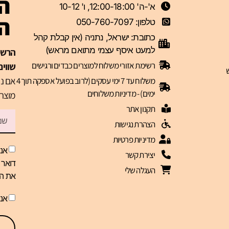
הצ
א'-ה' 12:00-18:00, ו' 10-12
ה-VIP 
טלפון: 050-760-7097
כתובת: ישראל, נתניה (אין קבלת קהל
למעט איסף עצמי מתואם מראש)
רשימת אזורי משלוח למוצרים כבדים ורגישים
שווים
אם נר
משלוח עד 7 ימי עסקים (לרוב בפועל אספקה תוך 4
ימים) - מדיניות משלוחים
מוצרי
תקנון אתר
הצהרת נגישות
מדיניות פרטיות
אני
יצירת קשר
העגלה שלי
את הז
אנ