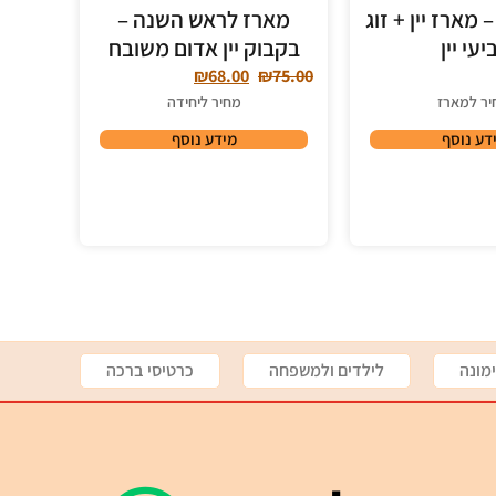
 מארז יין + זוג
מארז לראש השנה –
יעי יין
בקבוק יין אדום משובח
₪
68.00
₪
75.00
יר למארז
מחיר ליחידה
דע נוסף
מידע נוסף
מונה
לילדים ולמשפחה
כרטיסי ברכה