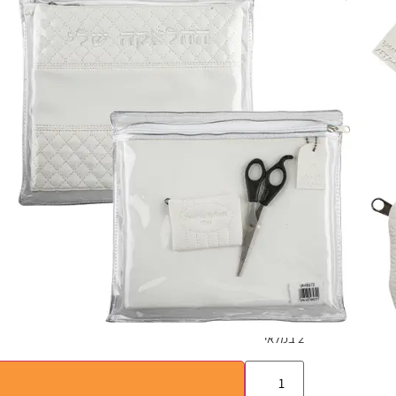
₪
120.00
)
0
(
סט החלאקה שלי – מכיל נרתיק לתלתל ומספריים
סט החלאקה – בצבע לבן
הכינו את עצמכם לרגע המרגש של החלאקה עם סט מהודר ב
הסט כולל נרתיק אלגנטי לתלתל השיער, מספריים מעוצבים, 
בעיצוב נקי וקלאסי, הסט מסמל את הטוהר והחגיגיות של ה
הזיכרון היקר בצורה המושלמת.
הבחירה האידיאלית להנצחת החלאקה ברגעים של קדושה ו
2 במלאי