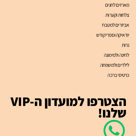
מארזים לחגים
צלחות וקערות
אביזרים למטבח
יודאיקה וספרי קודש
נרות
לחינה ולמימונה
לילדים ולמשפחה
כרטיסי ברכה
הצטרפו למועדון ה-VIP
שלנו!