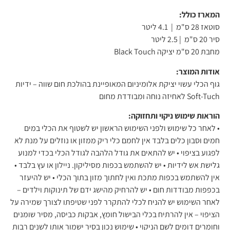
המארז כולל:
סוטאז 28 ס"מ | 4.1 ליטר
סיר 20 ס"מ | 2.5 ליטר
מחבת 20 ס"מ יציקה Black Touch
אודות המוצר:
גוף הכלי עשוי יציקת אלומיניום המאופיינת בהולכת חום שווה – ידיות
Soft-Tuch לאחיזה נוחה ומבודדת מחום
הוראות שימוש ניקוי ותחזוקה:
• לאחר כל שימוש ולפני השימוש הראשון יש לשטוף את הכלי במים
חמים וסבון כלים בלבד אין לחמם כלי ריק ממזון או נוזלים על מנת לא
לפגוע בציפוי • יש להתאים את גודל הלהבה לגודל הכלי בכדי למנוע
גלישת אש לידיות • יש להשתמש בכפות מסיליקון. ניילון או עץ בלבד •
אין להשתמש בכפות מתכת ואין לחתוך מזון בתוך הכלי • יש להיעזר
בכפפות מבודדות חום • יש להרחיק מהישג ידם של תינוקות וילדים –
לאחר השימוש יש להניח לכלי להתקרר לפני שטיפתו לצורך שמירה על
הציפוי – אין להרתיח בכלי הבישול חומץ, אבקות כביסה, מסיר שומנים
וחומרים דומים לשם הניקוי • שימוש נכון בסיר ישמור אותו לשנים רבות