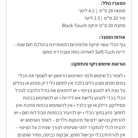
המארז כולל:
סוטאז 28 ס"מ | 4.1 ליטר
סיר 20 ס"מ | 2.5 ליטר
מחבת 20 ס"מ יציקה Black Touch
אודות המוצר:
גוף הכלי עשוי יציקת אלומיניום המאופיינת בהולכת חום שווה –
ידיות Soft-Tuch לאחיזה נוחה ומבודדת מחום
הוראות שימוש ניקוי ותחזוקה:
• לאחר כל שימוש ולפני השימוש הראשון יש לשטוף את הכלי
במים חמים וסבון כלים בלבד אין לחמם כלי ריק ממזון או נוזלים
על מנת לא לפגוע בציפוי • יש להתאים את גודל הלהבה לגודל
הכלי בכדי למנוע גלישת אש לידיות • יש להשתמש בכפות
מסיליקון. ניילון או עץ בלבד • אין להשתמש בכפות מתכת ואין
לחתוך מזון בתוך הכלי • יש להיעזר בכפפות מבודדות חום • יש
להרחיק מהישג ידם של תינוקות וילדים – לאחר השימוש יש
להניח לכלי להתקרר לפני שטיפתו לצורך שמירה על הציפוי –
אין להרתיח בכלי הבישול חומץ, אבקות כביסה, מסיר שומנים