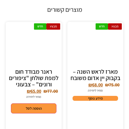
מוצרים קשורים
מבצע
חדש
מבצע
חדש
מארז לראש השנה –
ראנר מבודד חום
בקבוק יין אדום משובח
למפת שולחן "ציפורים
ורונים" – צבעוני
₪
68.00
₪
75.00
₪
65.00
₪
77.00
מחיר ליחידה
מחיר ליחידה
מידע נוסף
הוספה לסל