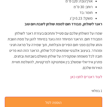
אורךגובה:
120 ס״מ
רוחב:
30 ס״מ
חומר:
בד
משקל:
0.23 ק״ג
ראנר לשולחן, מבודד חום למפת שולחן לשבת ויום טוב
שמרו על השולחן שלכם עם סטייל ותחכום בעזרת ראנר לשולחן
המבודד חום. הראנר המיוחד הזה נועד במיוחד להגן על מפת השבת
והחג שלכם מפני חום הסירים והצלחות, תוך שמירה על מראה חגיגי
ומהודר. בעיצוב אלגנטי שמתאים לכל שולחן, הראנר הזה הוא פריט
חובה לכל משפחה שמקפידה על שולחן מושלם בשבתות ובחגים.
פתרון אידיאלי שמשלב בין אסתטיקה לפרקטיות, להשלמת חוויית
האירוח שלכם.
לעוד ראנרים לחצו כאן
1 במלאי
הוספה לסל