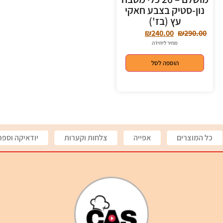
נון-סטיק בצבע חאקי
עץ (בז')
₪
240.00
₪
290.00
מחיר ליחידה
הוספה לסל
כל המוצרים
אפייה
צלחות וקערות
יודאיקה וספר