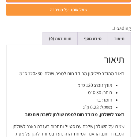
שאל אותנו על מוצר זה
Loading...
תיאור
מידע נוסף
חוות דעת (0)
תיאור
ראנר מהודר סיליקון מבודד חום למפת שולחן 30×120 ס"מ
אורךגובה:
120 ס״מ
רוחב:
30 ס״מ
חומר:
בד
משקל:
0.23 ק״ג
ראנר לשולחן, מבודד חום למפת שולחן לשבת ויום טוב
שמרו על השולחן שלכם עם סטייל ותחכום בעזרת ראנר לשולחן
המבודד חום. הראנר המיוחד הזה נועד במיוחד להגן על מפת