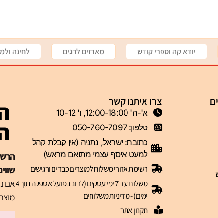
יודאיקה וספרי קודש
מארזים לחגים
לחינה ולמי
ים
צרו איתנו קשר
הצ
א'-ה' 12:00-18:00, ו' 10-12
ה-VIP 
טלפון: 050-760-7097
כתובת: ישראל, נתניה (אין קבלת קהל
למעט איסף עצמי מתואם מראש)
רשימת אזורי משלוח למוצרים כבדים ורגישים
שווים
אם נר
משלוח עד 7 ימי עסקים (לרוב בפועל אספקה תוך 4
ימים) - מדיניות משלוחים
מוצרי
תקנון אתר