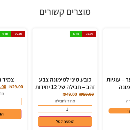
מוצרים קשורים
מבצע
חדש
מבצע
חדש
 – עוגיות
כובע מיני למימונה צבע
צמיד נ
מונה
זהב – חבילה של 12 יחידות
.00
₪
29.00
מחי
₪
49.00
₪
59.00
דה
מחיר לחבילה
ף
הו
הוספה לסל