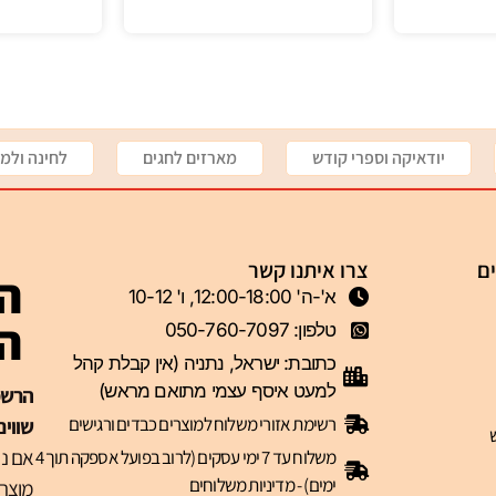
יודאיקה וספרי קודש
מארזים לחגים
לחינה ולמי
ים
צרו איתנו קשר
הצ
א'-ה' 12:00-18:00, ו' 10-12
ה-VIP 
טלפון: 050-760-7097
כתובת: ישראל, נתניה (אין קבלת קהל
למעט איסף עצמי מתואם מראש)
רשימת אזורי משלוח למוצרים כבדים ורגישים
שווים
אם נר
משלוח עד 7 ימי עסקים (לרוב בפועל אספקה תוך 4
ימים) - מדיניות משלוחים
מוצרי