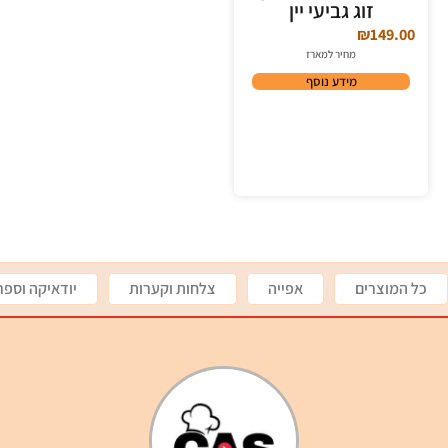
זוג גביעי יין
₪
149.00
מחיר למארז
מידע נוסף
כל המוצרים
אפייה
צלחות וקערות
יודאיקה וספר