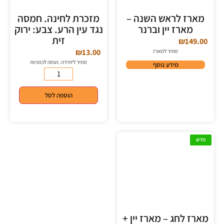
מארז לראש השנה –
מזכרת לחינה. חמסה
מארז יין וברנר
נגד עין הרע. צבע: ירוק
זית
₪
149.00
₪
13.00
מחיר למארז
מחיר ליחידה. הנחה לכמויות
מידע נוסף
הוספה לסל
חדש
מארז לחג – מארז יין +