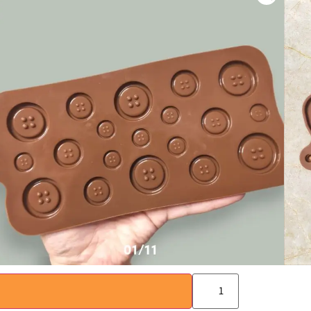
₪
15.00
)
0
(
מידות התבנית: גובה 20.3 ס"מ, רוחב 10 ס"מ
הכירו את תבנית הסיליקון שלנו בצורת כפתורים – התוספ
עשויה מסיליקון איכותי ועמיד, התבנית מאפשרת שחרור ק
אידיאלית לעוגיות, שוקולדים, ג'לי וקינוחים יצירתיים. פש
ומרהיבות בכל פעם.
התבנית קלה לניקוי ומתאימה לשימוש בתנור, במקפיא ובמדי
בצורת כפתורים ותהפכו כל מאפה ליצירת אמנות קטנה וטע
4 במלאי