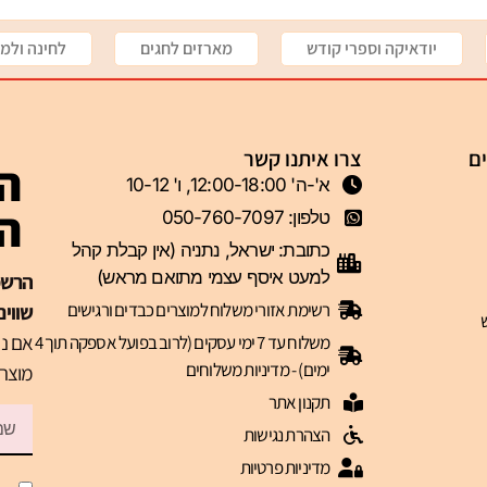
יודאיקה וספרי קודש
מארזים לחגים
לחינה ולמי
ים
צרו איתנו קשר
הצ
א'-ה' 12:00-18:00, ו' 10-12
ה-VIP 
טלפון: 050-760-7097
כתובת: ישראל, נתניה (אין קבלת קהל
למעט איסף עצמי מתואם מראש)
רשימת אזורי משלוח למוצרים כבדים ורגישים
שווים
אם נר
משלוח עד 7 ימי עסקים (לרוב בפועל אספקה תוך 4
ימים) - מדיניות משלוחים
מוצרי
תקנון אתר
הצהרת נגישות
מדיניות פרטיות