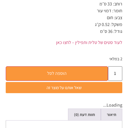
רוחב: 33 ס״מ
חומר: דמוי עור
צבע: חום
משקל: 0.52 ק״ג
גודל: 36 ס״מ
לעוד סטים של טלית ותפילין – לחצו כאן
2 במלאי
הוספה לסל
שאל אותנו על מוצר זה
Loading...
תיאור
חוות דעת (0)