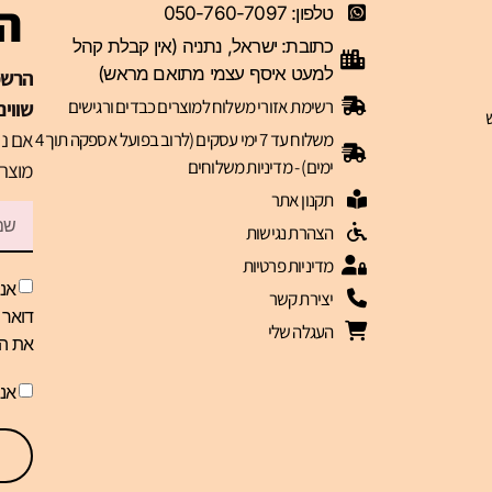
ה-VIP 
טלפון: 050-760-7097
כתובת: ישראל, נתניה (אין קבלת קהל
למעט איסף עצמי מתואם מראש)
רשימת אזורי משלוח למוצרים כבדים ורגישים
שווים
אם נר
משלוח עד 7 ימי עסקים (לרוב בפועל אספקה תוך 4
ימים) - מדיניות משלוחים
מוצרי
תקנון אתר
הצהרת נגישות
מדיניות פרטיות
אני
יצירת קשר
העגלה שלי
את הז
אנ