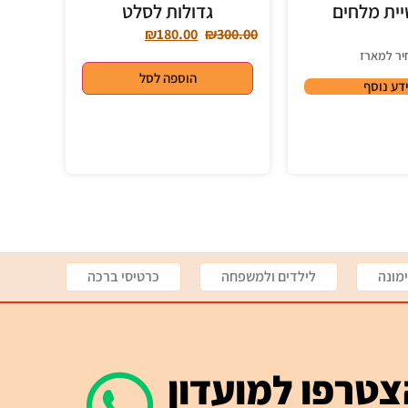
יית מלחים
גדולות לסלט
₪
180.00
₪
300.00
יר למארז
הוספה לסל
דע נוסף
מונה
לילדים ולמשפחה
כרטיסי ברכה
טרפו למועדון